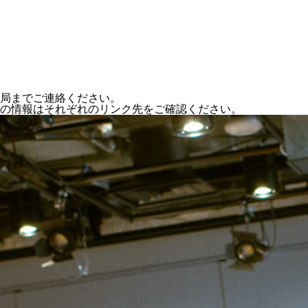
局までご連絡ください。
の情報はそれぞれのリンク先をご確認ください。