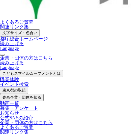
よくあるご質問
関連リンク集
文字サイズ・色合い
都庁総合ホームページ
読み上げる
Language
企業・団体の方はこちら
読み上げる
Language
こどもスマイル
ムーブメントとは
職業体験
イベント検索
東京都の取組
参画企業・
団体を知る
動画一覧
募集・
アンケート
お知らせ
公式SNS
の紹介
企業・団体の方
はこちら
よくあるご質問
関連リンク集