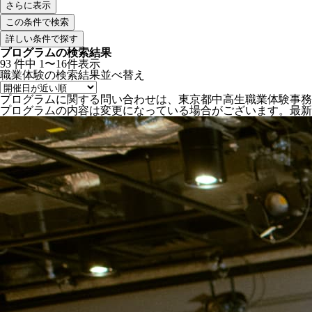
さらに表示
詳しい条件で探す
プログラムの検索結果
93
件中
1〜16件表示
職業体験の検索結果
並べ替え
プログラムに関する問い合わせは、東京都中高生職業体験事務
プログラムの内容は変更になっている場合がございます。最新