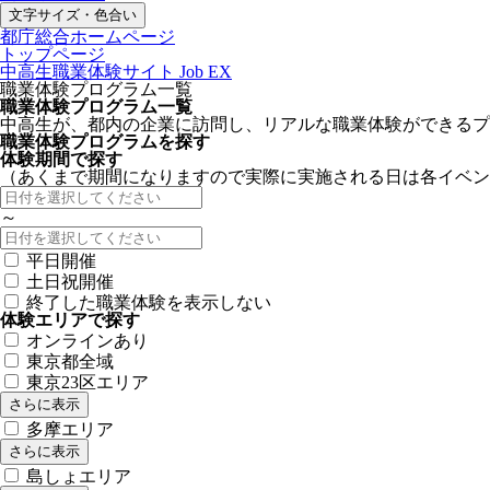
文字サイズ・色合い
都庁総合ホームページ
トップページ
中高生職業体験サイト Job EX
職業体験プログラム一覧
職業体験プログラム一覧
中高生が、都内の企業に訪問し、リアルな職業体験ができるプ
職業体験プログラムを探す
体験期間で探す
（あくまで期間になりますので実際に実施される日は各イベン
～
平日開催
土日祝開催
終了した職業体験を表示しない
体験エリアで探す
オンラインあり
東京都全域
東京23区エリア
さらに表示
多摩エリア
さらに表示
島しょエリア