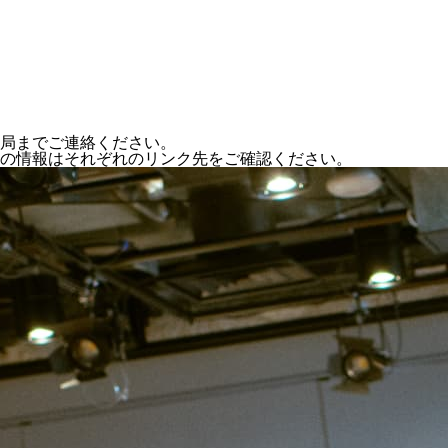
局までご連絡ください。
の情報はそれぞれのリンク先をご確認ください。