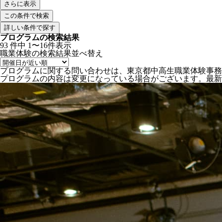
さらに表示
詳しい条件で探す
プログラムの検索結果
93
件中
1〜16件表示
職業体験の検索結果
並べ替え
プログラムに関する問い合わせは、東京都中高生職業体験事務
プログラムの内容は変更になっている場合がございます。最新