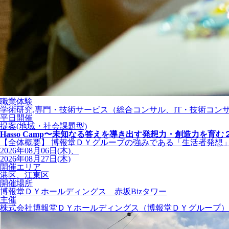
職業体験
学術研究,専門・技術サービス（総合コンサル、IT・技術コン
平日開催
提案(地域・社会課題型)
Hasso Camp〜未知なる答えを導き出す発想力・創造力を育む
【全体概要】 博報堂ＤＹグループの強みである「生活者発想」と
2026年08月06日(木)、
2026年08月27日(木)
開催エリア
港区、江東区
開催場所
博報堂ＤＹホールディングス 赤坂Bizタワー
主催
株式会社博報堂ＤＹホールディングス（博報堂ＤＹグループ）