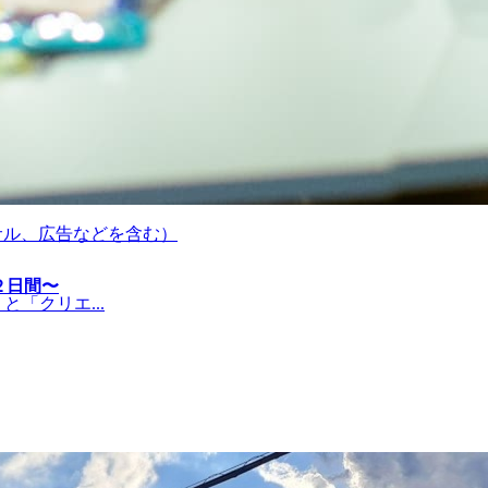
サル、広告などを含む）
２日間〜
「クリエ...