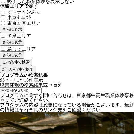
終了した職業体験を表示しない
体験エリアで探す
オンラインあり
東京都全域
東京23区エリア
さらに表示
多摩エリア
さらに表示
島しょエリア
さらに表示
詳しい条件で探す
プログラムの検索結果
93
件中
1〜16件表示
職業体験の検索結果
並べ替え
プログラムに関する問い合わせは、東京都中高生職業体験事務
局までご連絡ください。
プログラムの内容は変更になっている場合がございます。最新
の情報はそれぞれのリンク先をご確認ください。