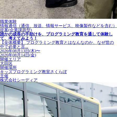
職業体験
情報通信（通信、放送、情報サービス、映像製作などを含む）
提案(企業課題型)
誰かの成長の手助けを、プログラミング教育を通して体験し
て、考えてみよう！
【全体概要】 プログラミング教育とはなんなのか、なぜ世の
中で必要と言...
2026年08月13日(木)〜
2026年08月14日(金)
開催エリア
大田区
開催場所
キッズプログラミング教室さくらぼ
主催
株式会社シーディア