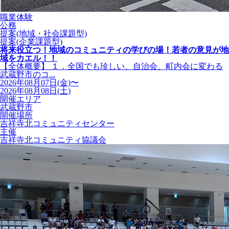
職業体験
公務
提案(地域・社会課題型)
提案(企業課題型)
将来役立つ！地域のコミュニティの学びの場！若者の意見が地
域をカエル！！
【全体概要】 １．全国でも珍しい、自治会、町内会に変わる
武蔵野市のコ...
2026年08月07日(金)〜
2026年08月08日(土)
開催エリア
武蔵野市
開催場所
吉祥寺北コミュニティセンター
主催
吉祥寺北コミュニティ協議会