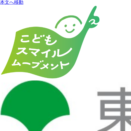
本文へ移動