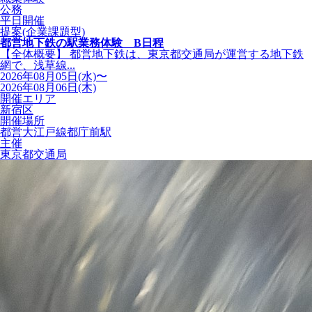
公務
平日開催
提案(企業課題型)
都営地下鉄の駅業務体験 B日程
【全体概要】 都営地下鉄は、東京都交通局が運営する地下鉄
網で、浅草線...
2026年08月05日(水)〜
2026年08月06日(木)
開催エリア
新宿区
開催場所
都営大江戸線都庁前駅
主催
東京都交通局