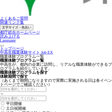
よくあるご質問
関連リンク集
文字サイズ・色合い
都庁総合ホームページ
読み上げる
Language
トップページ
中高生職業体験サイト Job EX
職業体験プログラム一覧
職業体験プログラム一覧
中高生が、都内の企業に訪問し、リアルな職業体験ができるプ
ログラムを紹介しています。
職業体験プログラムを探す
体験期間で探す
（あくまで期間になりますので実際に実施される日は各イベン
トページでご確認ください）
～
平日開催
土日祝開催