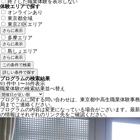
終了した職業体験を表示しない
体験エリアで探す
オンラインあり
東京都全域
東京23区エリア
さらに表示
多摩エリア
さらに表示
島しょエリア
さらに表示
詳しい条件で探す
プログラムの検索結果
93
件中
1〜16件表示
職業体験の検索結果
並べ替え
プログラムに関する問い合わせは、東京都中高生職業体験事務
局までご連絡ください。
プログラムの内容は変更になっている場合がございます。最新
の情報はそれぞれのリンク先をご確認ください。