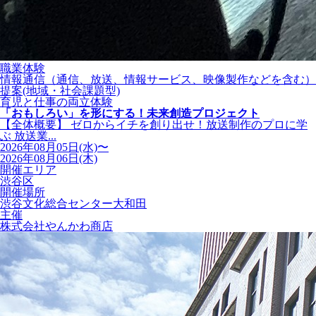
職業体験
情報通信（通信、放送、情報サービス、映像製作などを含む）
提案(地域・社会課題型)
育児と仕事の両立体験
「おもしろい」を形にする！未来創造プロジェクト
【全体概要】 ゼロからイチを創り出せ！放送制作のプロに学
ぶ 放送業...
2026年08月05日(水)〜
2026年08月06日(木)
開催エリア
渋谷区
開催場所
渋谷文化総合センター大和田
主催
株式会社やんかわ商店