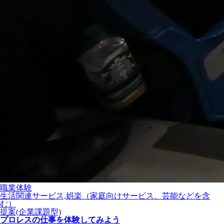
職業体験
生活関連サービス,娯楽（家庭向けサービス、芸能などを含
む）
提案(企業課題型)
プロレスの仕事を体験してみよう