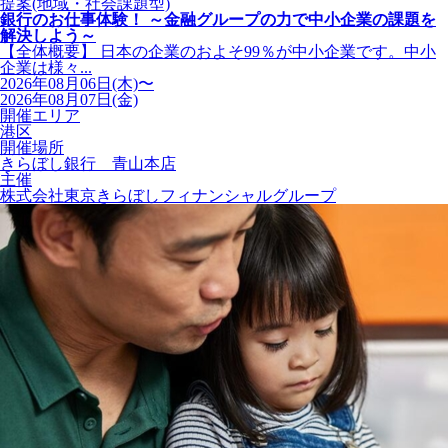
提案(地域・社会課題型)
銀行のお仕事体験！ ～金融グループの力で中小企業の課題を
解決しよう～
【全体概要】 日本の企業のおよそ99％が中小企業です。中小
企業は様々...
2026年08月06日(木)〜
2026年08月07日(金)
開催エリア
港区
開催場所
きらぼし銀行 青山本店
主催
株式会社東京きらぼしフィナンシャルグループ