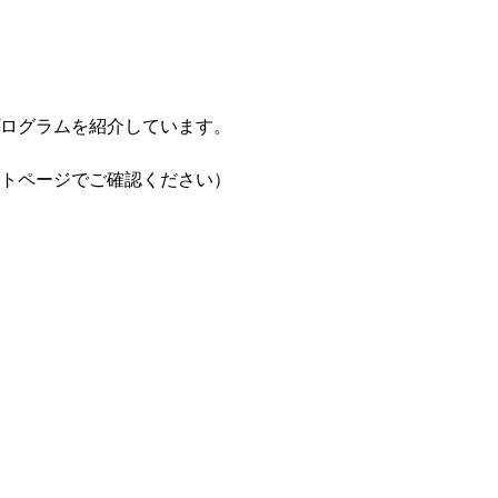
ログラムを紹介しています。
トページでご確認ください）