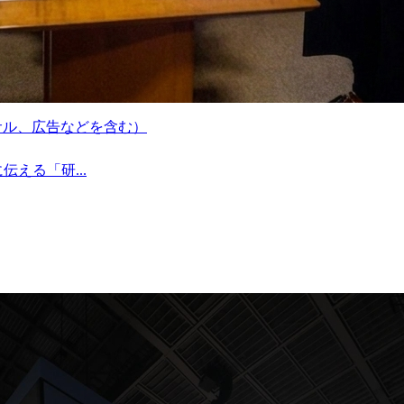
サル、広告などを含む）
える「研...