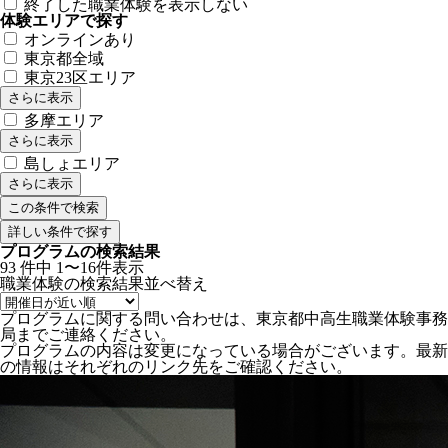
終了した職業体験を表示しない
体験エリアで探す
オンラインあり
東京都全域
東京23区エリア
さらに表示
多摩エリア
さらに表示
島しょエリア
さらに表示
詳しい条件で探す
プログラムの検索結果
93
件中
1〜16件表示
職業体験の検索結果
並べ替え
プログラムに関する問い合わせは、東京都中高生職業体験事務
局までご連絡ください。
プログラムの内容は変更になっている場合がございます。最新
の情報はそれぞれのリンク先をご確認ください。