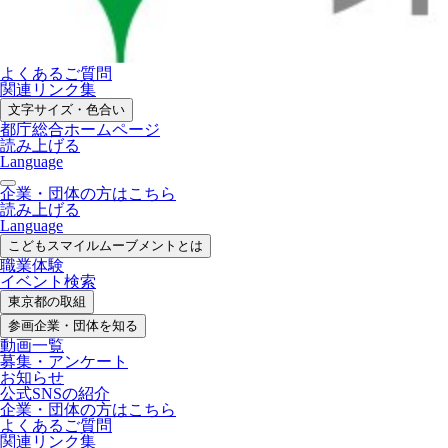
よくあるご質問
関連リンク集
文字サイズ・色合い
都庁総合ホームページ
読み上げる
Language
企業・団体の方はこちら
読み上げる
Language
こどもスマイル
ムーブメントとは
職業体験
イベント検索
東京都の取組
参画企業・
団体を知る
動画一覧
募集・
アンケート
お知らせ
公式SNS
の紹介
企業・団体の方
はこちら
よくあるご質問
関連リンク集