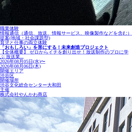
職業体験
情報通信（通信、放送、情報サービス、映像製作などを含む）
提案(地域・社会課題型)
育児と仕事の両立体験
「おもしろい」を形にする！未来創造プロジェクト
【全体概要】 ゼロからイチを創り出せ！放送制作のプロに学
ぶ 放送業...
2026年08月05日(水)〜
2026年08月06日(木)
開催エリア
渋谷区
開催場所
渋谷文化総合センター大和田
主催
株式会社やんかわ商店