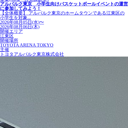
アルバルク東京 小学生向けバスケットボールイベントの運営
に参加してみよう！
【全体概要】 アルバルク東京のホームタウンである江東区の
小学生を対象...
2026年08月05日(水)〜
2026年08月06日(木)
開催エリア
江東区
開催場所
TOYOTA ARENA TOKYO
主催
トヨタアルバルク東京株式会社