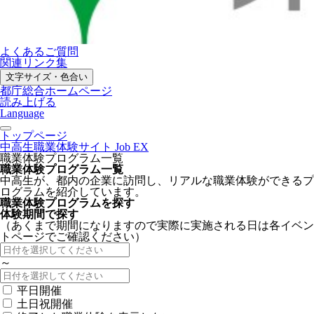
よくあるご質問
関連リンク集
文字サイズ・色合い
都庁総合ホームページ
読み上げる
Language
トップページ
中高生職業体験サイト Job EX
職業体験プログラム一覧
職業体験プログラム一覧
中高生が、都内の企業に訪問し、リアルな職業体験ができるプ
ログラムを紹介しています。
職業体験プログラムを探す
体験期間で探す
（あくまで期間になりますので実際に実施される日は各イベン
トページでご確認ください）
～
平日開催
土日祝開催