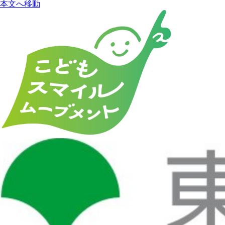
本文へ移動