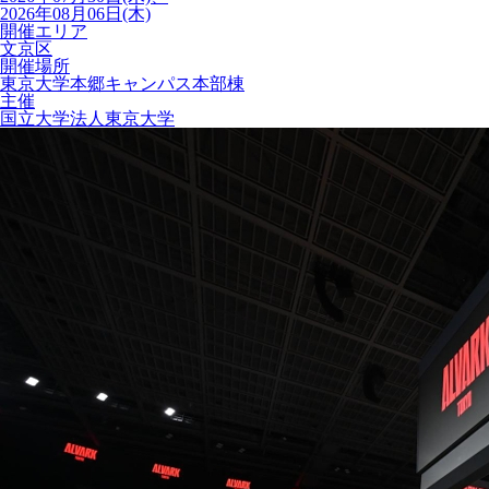
2026年08月06日(木)
開催エリア
文京区
開催場所
東京大学本郷キャンパス本部棟
主催
国立大学法人東京大学