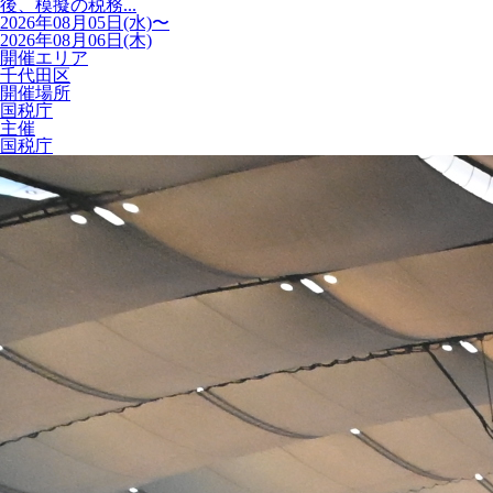
後、模擬の税務...
2026年08月05日(水)〜
2026年08月06日(木)
開催エリア
千代田区
開催場所
国税庁
主催
国税庁