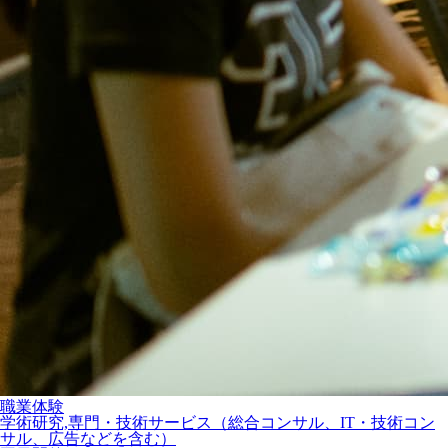
職業体験
学術研究,専門・技術サービス（総合コンサル、IT・技術コン
サル、広告などを含む）