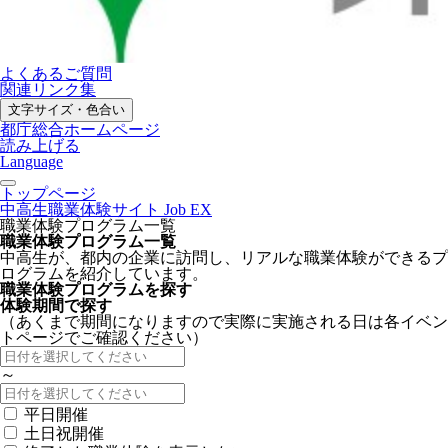
よくあるご質問
関連リンク集
文字サイズ・色合い
都庁総合ホームページ
読み上げる
Language
トップページ
中高生職業体験サイト Job EX
職業体験プログラム一覧
職業体験プログラム一覧
中高生が、都内の企業に訪問し、リアルな職業体験ができるプ
ログラムを紹介しています。
職業体験プログラムを探す
体験期間で探す
（あくまで期間になりますので実際に実施される日は各イベン
トページでご確認ください）
～
平日開催
土日祝開催