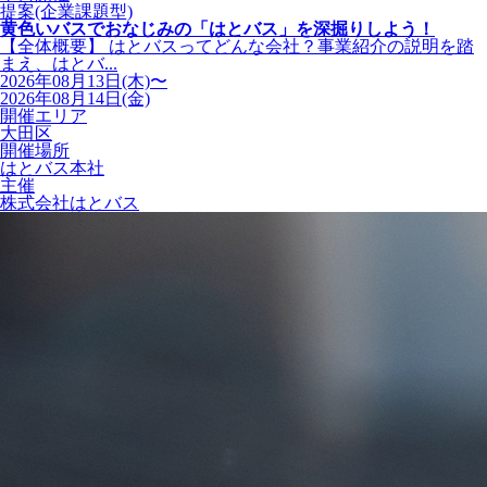
提案(企業課題型)
黄色いバスでおなじみの「はとバス」を深掘りしよう！
【全体概要】 はとバスってどんな会社？事業紹介の説明を踏
まえ、はとバ...
2026年08月13日(木)〜
2026年08月14日(金)
開催エリア
大田区
開催場所
はとバス本社
主催
株式会社はとバス