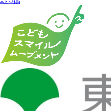
本文へ移動