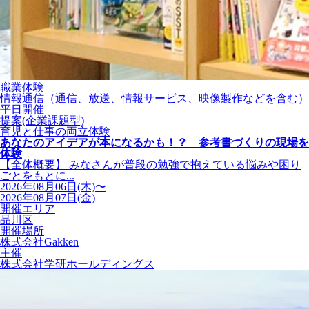
職業体験
情報通信（通信、放送、情報サービス、映像製作などを含む）
平日開催
提案(企業課題型)
育児と仕事の両立体験
あなたのアイデアが本になるかも！？ 参考書づくりの現場を
体験
【全体概要】 みなさんが普段の勉強で抱えている悩みや困り
ごとをもとに...
2026年08月06日(木)〜
2026年08月07日(金)
開催エリア
品川区
開催場所
株式会社Gakken
主催
株式会社学研ホールディングス