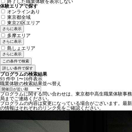
終了した職業体験を表示しない
体験エリアで探す
オンラインあり
東京都全域
東京23区エリア
さらに表示
多摩エリア
さらに表示
島しょエリア
さらに表示
詳しい条件で探す
プログラムの検索結果
93
件中
1〜16件表示
職業体験の検索結果
並べ替え
プログラムに関する問い合わせは、東京都中高生職業体験事務
局までご連絡ください。
プログラムの内容は変更になっている場合がございます。最新
の情報はそれぞれのリンク先をご確認ください。