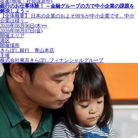
提案(地域・社会課題型)
銀行のお仕事体験！ ～金融グループの力で中小企業の課題を
解決しよう～
【全体概要】 日本の企業のおよそ99％が中小企業です。中小
企業は様々...
2026年08月06日(木)〜
2026年08月07日(金)
開催エリア
港区
開催場所
きらぼし銀行 青山本店
主催
株式会社東京きらぼしフィナンシャルグループ