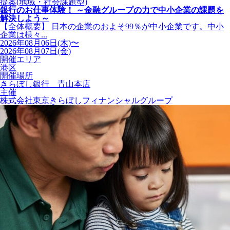
提案(地域・社会課題型)
銀行のお仕事体験！ ～金融グループの力で中小企業の課題を
解決しよう～
【全体概要】 日本の企業のおよそ99％が中小企業です。中小
企業は様々...
2026年08月06日(木)〜
2026年08月07日(金)
開催エリア
港区
開催場所
きらぼし銀行 青山本店
主催
株式会社東京きらぼしフィナンシャルグループ