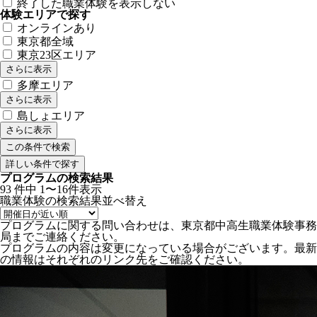
終了した職業体験を表示しない
体験エリアで探す
オンラインあり
東京都全域
東京23区エリア
さらに表示
多摩エリア
さらに表示
島しょエリア
さらに表示
詳しい条件で探す
プログラムの検索結果
93
件中
1〜16件表示
職業体験の検索結果
並べ替え
プログラムに関する問い合わせは、東京都中高生職業体験事務
局までご連絡ください。
プログラムの内容は変更になっている場合がございます。最新
の情報はそれぞれのリンク先をご確認ください。