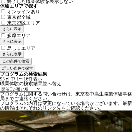
終了した職業体験を表示しない
体験エリアで探す
オンラインあり
東京都全域
東京23区エリア
さらに表示
多摩エリア
さらに表示
島しょエリア
さらに表示
詳しい条件で探す
プログラムの検索結果
93
件中
1〜16件表示
職業体験の検索結果
並べ替え
プログラムに関する問い合わせは、東京都中高生職業体験事務
局までご連絡ください。
プログラムの内容は変更になっている場合がございます。最新
の情報はそれぞれのリンク先をご確認ください。