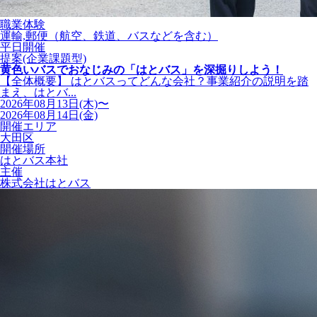
職業体験
運輸,郵便（航空、鉄道、バスなどを含む）
平日開催
提案(企業課題型)
黄色いバスでおなじみの「はとバス」を深掘りしよう！
【全体概要】 はとバスってどんな会社？事業紹介の説明を踏
まえ、はとバ...
2026年08月13日(木)〜
2026年08月14日(金)
開催エリア
大田区
開催場所
はとバス本社
主催
株式会社はとバス