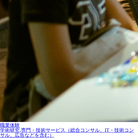
職業体験
学術研究,専門・技術サービス（総合コンサル、IT・技術コン
サル、広告などを含む）