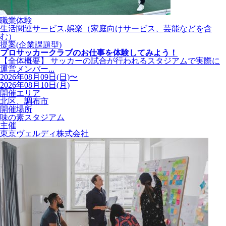
職業体験
生活関連サービス,娯楽（家庭向けサービス、芸能などを含
む）
提案(企業課題型)
プロサッカークラブのお仕事を体験してみよう！
【全体概要】 サッカーの試合が行われるスタジアムで実際に
運営メンバー...
2026年08月09日(日)〜
2026年08月10日(月)
開催エリア
北区、調布市
開催場所
味の素スタジアム
主催
東京ヴェルディ株式会社