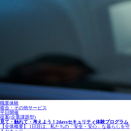
職業体験
複合・その他サービス
平日開催
提案(企業課題型)
見て・触れて・考えよう！2daysセキュリティ体験プログラム
【全体概要】 1日目は、私たちの「安全・安心」な暮らしを守