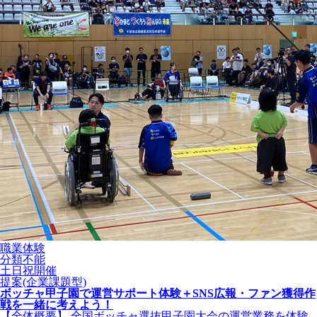
職業体験
分類不能
土日祝開催
提案(企業課題型)
ボッチャ甲子園で運営サポート体験＋SNS広報・ファン獲得作
戦を一緒に考えよう！
【全体概要】 全国ボッチャ選抜甲子園大会の運営業務を体験