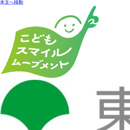
本文へ移動