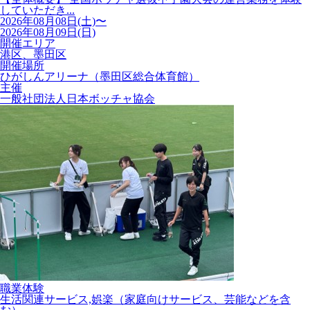
していただき...
2026年08月08日(土)〜
2026年08月09日(日)
開催エリア
港区、墨田区
開催場所
ひがしんアリーナ（墨田区総合体育館）
主催
一般社団法人日本ボッチャ協会
職業体験
生活関連サービス,娯楽（家庭向けサービス、芸能などを含