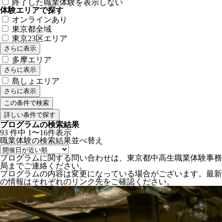
終了した職業体験を表示しない
体験エリアで探す
オンラインあり
東京都全域
東京23区エリア
さらに表示
多摩エリア
さらに表示
島しょエリア
さらに表示
詳しい条件で探す
プログラムの検索結果
93
件中
1〜16件表示
職業体験の検索結果
並べ替え
プログラムに関する問い合わせは、東京都中高生職業体験事務
局までご連絡ください。
プログラムの内容は変更になっている場合がございます。最新
の情報はそれぞれのリンク先をご確認ください。