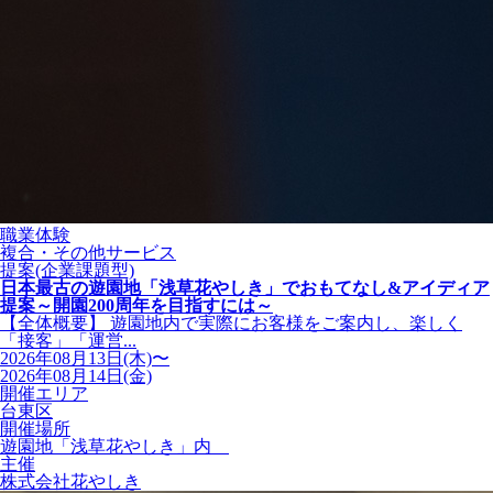
職業体験
複合・その他サービス
提案(企業課題型)
日本最古の遊園地「浅草花やしき」でおもてなし&アイディア
提案～開園200周年を目指すには～
【全体概要】 遊園地内で実際にお客様をご案内し、楽しく
「接客」「運営...
2026年08月13日(木)〜
2026年08月14日(金)
開催エリア
台東区
開催場所
遊園地「浅草花やしき」内
主催
株式会社花やしき