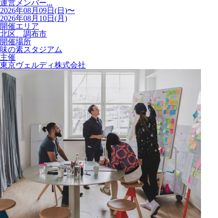
運営メンバー...
2026年08月09日(日)〜
2026年08月10日(月)
開催エリア
北区、調布市
開催場所
味の素スタジアム
主催
東京ヴェルディ株式会社