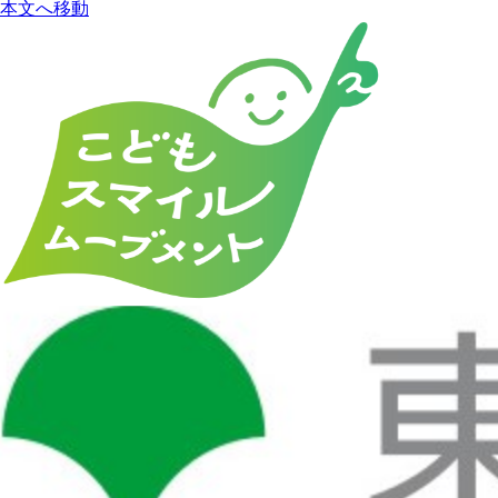
本文へ移動