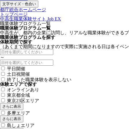
文字サイズ・色合い
都庁総合ホームページ
トップページ
中高生職業体験サイト Job EX
職業体験プログラム一覧
職業体験プログラム一覧
中高生が、都内の企業に訪問し、リアルな職業体験ができるプ
職業体験プログラムを探す
体験期間で探す
（あくまで期間になりますので実際に実施される日は各イベン
～
平日開催
土日祝開催
終了した職業体験を表示しない
体験エリアで探す
オンラインあり
東京都全域
東京23区エリア
さらに表示
多摩エリア
さらに表示
島しょエリア