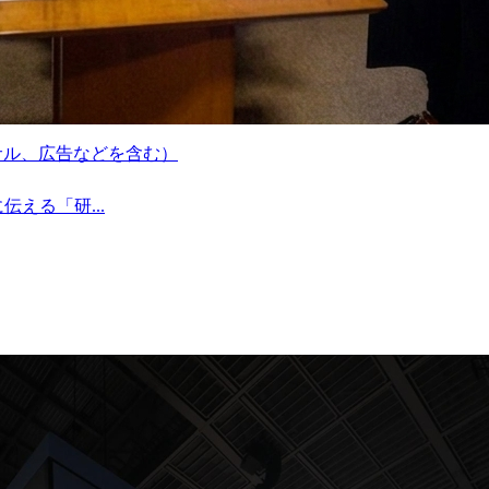
サル、広告などを含む）
える「研...