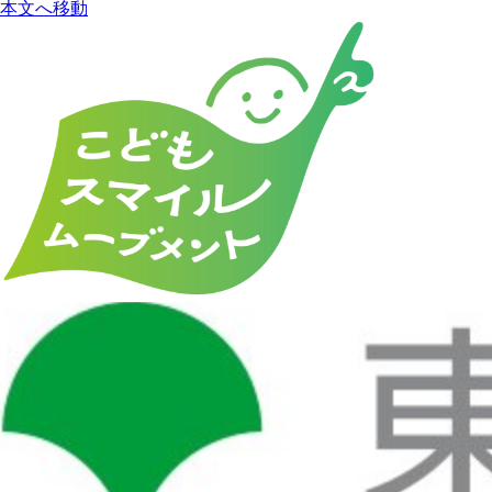
本文へ移動