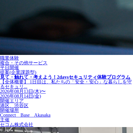
職業体験
複合・その他サービス
平日開催
提案(企業課題型)
見て・触れて・考えよう！2daysセキュリティ体験プログラム
【全体概要】 1日目は、私たちの「安全・安心」な暮らしを守
るセキュリ...
2026年08月13日(木)〜
2026年08月14日(金)
開催エリア
港区、渋谷区
開催場所
Connect Base Akasaka
主催
セコム株式会社