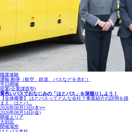
職業体験
運輸,郵便（航空、鉄道、バスなどを含む）
平日開催
提案(企業課題型)
黄色いバスでおなじみの「はとバス」を深掘りしよう！
【全体概要】 はとバスってどんな会社？事業紹介の説明を踏
まえ、はとバ...
2026年08月13日(木)〜
2026年08月14日(金)
開催エリア
大田区
開催場所
はとバス本社