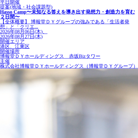
平日開催
提案(地域・社会課題型)
Hasso Camp〜未知なる答えを導き出す発想力・創造力を育む
２日間〜
【全体概要】 博報堂ＤＹグループの強みである「生活者発
想」と「クリエ...
2026年08月06日(木)、
2026年08月27日(木)
開催エリア
港区、江東区
開催場所
博報堂ＤＹホールディングス 赤坂Bizタワー
主催
株式会社博報堂ＤＹホールディングス（博報堂ＤＹグループ）