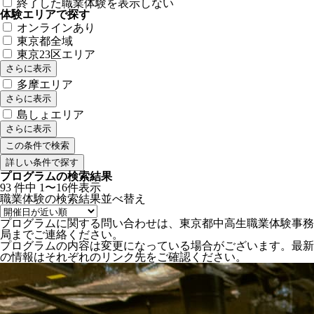
終了した職業体験を表示しない
体験エリアで探す
オンラインあり
東京都全域
東京23区エリア
さらに表示
多摩エリア
さらに表示
島しょエリア
さらに表示
詳しい条件で探す
プログラムの検索結果
93
件中
1〜16件表示
職業体験の検索結果
並べ替え
プログラムに関する問い合わせは、東京都中高生職業体験事務
局までご連絡ください。
プログラムの内容は変更になっている場合がございます。最新
の情報はそれぞれのリンク先をご確認ください。