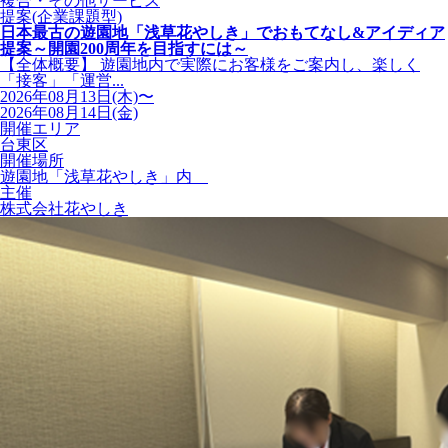
複合・その他サービス
提案(企業課題型)
日本最古の遊園地「浅草花やしき」でおもてなし&アイディア
提案～開園200周年を目指すには～
【全体概要】 遊園地内で実際にお客様をご案内し、楽しく
「接客」「運営...
2026年08月13日(木)〜
2026年08月14日(金)
開催エリア
台東区
開催場所
遊園地「浅草花やしき」内
主催
株式会社花やしき