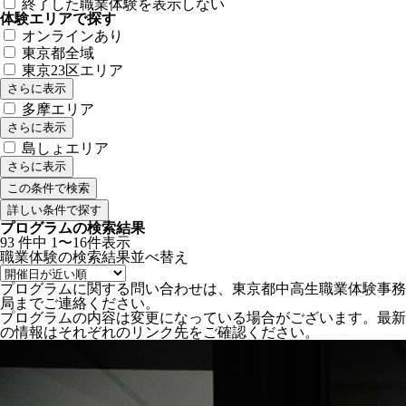
終了した職業体験を表示しない
体験エリアで探す
オンラインあり
東京都全域
東京23区エリア
さらに表示
多摩エリア
さらに表示
島しょエリア
さらに表示
詳しい条件で探す
プログラムの検索結果
93
件中
1〜16件表示
職業体験の検索結果
並べ替え
プログラムに関する問い合わせは、東京都中高生職業体験事務
局までご連絡ください。
プログラムの内容は変更になっている場合がございます。最新
の情報はそれぞれのリンク先をご確認ください。