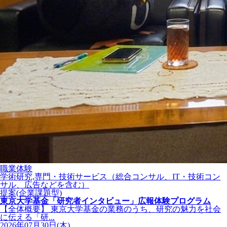
職業体験
学術研究,専門・技術サービス（総合コンサル、IT・技術コン
サル、広告などを含む）
提案(企業課題型)
東京大学基金「研究者インタビュー」広報体験プログラム
【全体概要】 東京大学基金の業務のうち、研究の魅力を社会
に伝える「研...
2026年07月30日(木)、