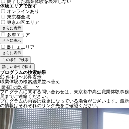
終了した職業体験を表示しない
体験エリアで探す
オンラインあり
東京都全域
東京23区エリア
さらに表示
多摩エリア
さらに表示
島しょエリア
さらに表示
詳しい条件で探す
プログラムの検索結果
93
件中
1〜16件表示
職業体験の検索結果
並べ替え
プログラムに関する問い合わせは、東京都中高生職業体験事務
局までご連絡ください。
プログラムの内容は変更になっている場合がございます。最新
の情報はそれぞれのリンク先をご確認ください。