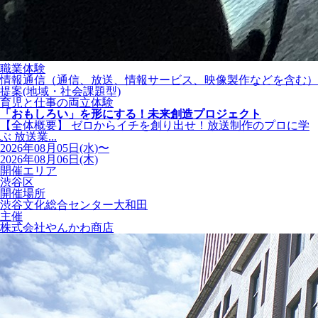
職業体験
情報通信（通信、放送、情報サービス、映像製作などを含む）
提案(地域・社会課題型)
育児と仕事の両立体験
「おもしろい」を形にする！未来創造プロジェクト
【全体概要】 ゼロからイチを創り出せ！放送制作のプロに学
ぶ 放送業...
2026年08月05日(水)〜
2026年08月06日(木)
開催エリア
渋谷区
開催場所
渋谷文化総合センター大和田
主催
株式会社やんかわ商店