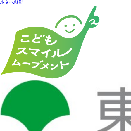
本文へ移動