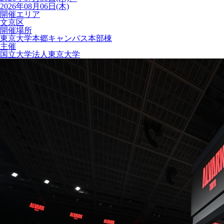
2026年08月06日(木)
開催エリア
文京区
開催場所
東京大学本郷キャンパス本部棟
主催
国立大学法人東京大学