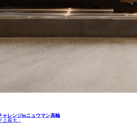
チャレンジinニュウマン高輪
最大...