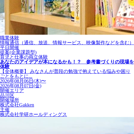
職業体験
情報通信（通信、放送、情報サービス、映像製作などを含む）
平日開催
提案(企業課題型)
育児と仕事の両立体験
あなたのアイデアが本になるかも！？ 参考書づくりの現場を
体験
【全体概要】 みなさんが普段の勉強で抱えている悩みや困り
ごとをもとに...
2026年08月06日(木)〜
2026年08月07日(金)
開催エリア
品川区
開催場所
株式会社Gakken
主催
株式会社学研ホールディングス