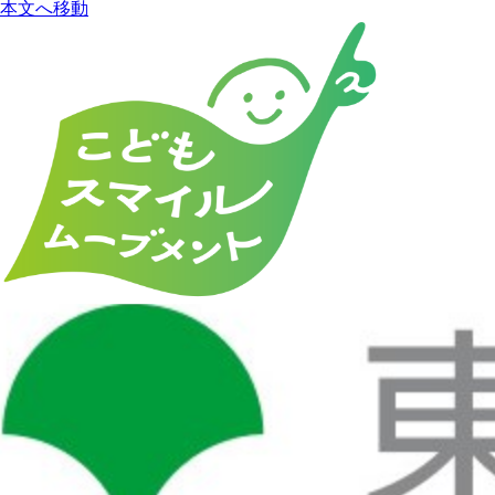
本文へ移動