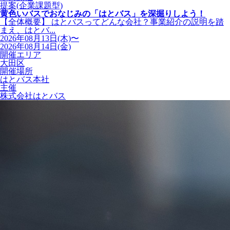
提案(企業課題型)
黄色いバスでおなじみの「はとバス」を深掘りしよう！
【全体概要】 はとバスってどんな会社？事業紹介の説明を踏
まえ、はとバ...
2026年08月13日(木)〜
2026年08月14日(金)
開催エリア
大田区
開催場所
はとバス本社
主催
株式会社はとバス