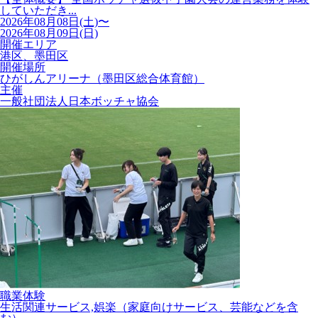
していただき...
2026年08月08日(土)〜
2026年08月09日(日)
開催エリア
港区、墨田区
開催場所
ひがしんアリーナ（墨田区総合体育館）
主催
一般社団法人日本ボッチャ協会
職業体験
生活関連サービス,娯楽（家庭向けサービス、芸能などを含