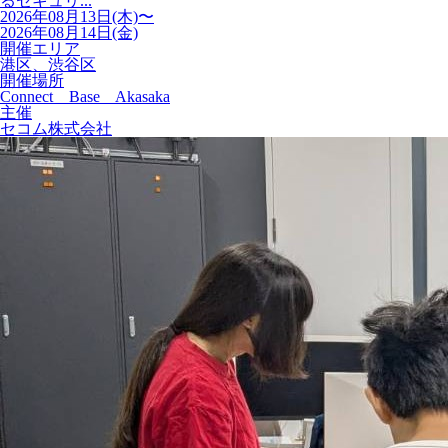
るセキュリ...
2026年08月13日(木)〜
2026年08月14日(金)
開催エリア
港区、渋谷区
開催場所
Connect Base Akasaka
主催
セコム株式会社