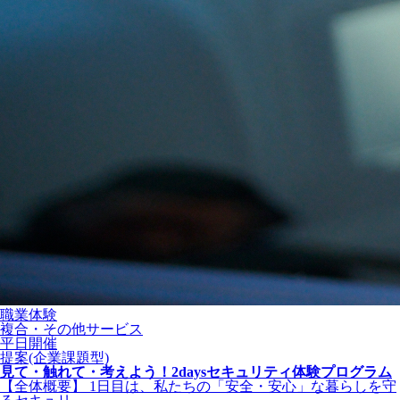
職業体験
複合・その他サービス
平日開催
提案(企業課題型)
見て・触れて・考えよう！2daysセキュリティ体験プログラム
【全体概要】 1日目は、私たちの「安全・安心」な暮らしを守