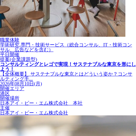
職業体験
学術研究,専門・技術サービス（総合コンサル、IT・技術コン
サル、広告などを含む）
平日開催
提案(企業課題型)
コンサルティングとレゴで実現！サステナブルな東京を形にし
よう！
【全体概要】 サステナブルな東京とはどういう姿か？コンサ
ルティング手...
2026年08月10日(月)
開催エリア
港区
開催場所
日本アイ・ビー・エム株式会社 本社
主催
日本アイ・ビー・エム株式会社