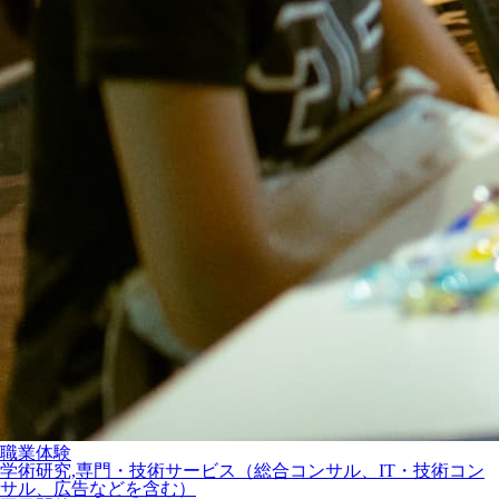
職業体験
学術研究,専門・技術サービス（総合コンサル、IT・技術コン
サル、広告などを含む）