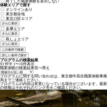
終了した職業体験を表示しない
体験エリアで探す
オンラインあり
東京都全域
東京23区エリア
さらに表示
多摩エリア
さらに表示
島しょエリア
さらに表示
詳しい条件で探す
プログラムの検索結果
93
件中
1〜16件表示
職業体験の検索結果
並べ替え
プログラムに関する問い合わせは、東京都中高生職業体験事務
局までご連絡ください。
プログラムの内容は変更になっている場合がございます。最新
の情報はそれぞれのリンク先をご確認ください。