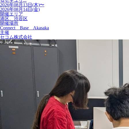
るセキュリ...
2026年08月13日(木)〜
2026年08月14日(金)
開催エリア
港区、渋谷区
開催場所
Connect Base Akasaka
主催
セコム株式会社