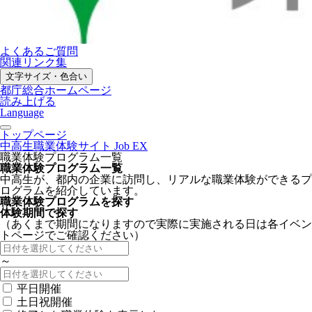
よくあるご質問
関連リンク集
文字サイズ・色合い
都庁総合ホームページ
読み上げる
Language
トップページ
中高生職業体験サイト Job EX
職業体験プログラム一覧
職業体験プログラム一覧
中高生が、都内の企業に訪問し、リアルな職業体験ができるプ
ログラムを紹介しています。
職業体験プログラムを探す
体験期間で探す
（あくまで期間になりますので実際に実施される日は各イベン
トページでご確認ください）
～
平日開催
土日祝開催