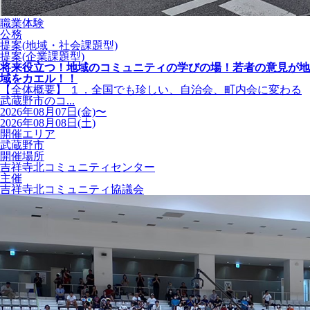
職業体験
公務
提案(地域・社会課題型)
提案(企業課題型)
将来役立つ！地域のコミュニティの学びの場！若者の意見が地
域をカエル！！
【全体概要】 １．全国でも珍しい、自治会、町内会に変わる
武蔵野市のコ...
2026年08月07日(金)〜
2026年08月08日(土)
開催エリア
武蔵野市
開催場所
吉祥寺北コミュニティセンター
主催
吉祥寺北コミュニティ協議会