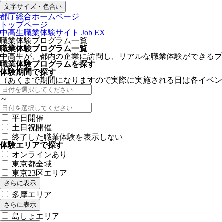
文字サイズ・色合い
都庁総合ホームページ
トップページ
中高生職業体験サイト Job EX
職業体験プログラム一覧
職業体験プログラム一覧
中高生が、都内の企業に訪問し、リアルな職業体験ができるプ
職業体験プログラムを探す
体験期間で探す
（あくまで期間になりますので実際に実施される日は各イベン
～
平日開催
土日祝開催
終了した職業体験を表示しない
体験エリアで探す
オンラインあり
東京都全域
東京23区エリア
さらに表示
多摩エリア
さらに表示
島しょエリア