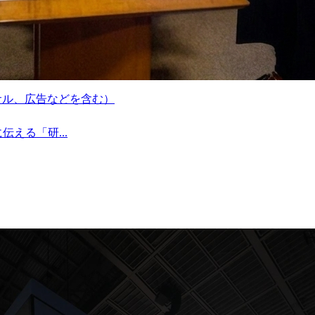
サル、広告などを含む）
える「研...