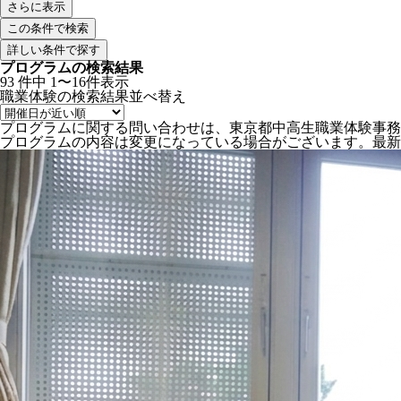
さらに表示
詳しい条件で探す
プログラムの検索結果
93
件中
1〜16件表示
職業体験の検索結果
並べ替え
プログラムに関する問い合わせは、東京都中高生職業体験事務
プログラムの内容は変更になっている場合がございます。最新