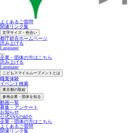
よくあるご質問
関連リンク集
文字サイズ・色合い
都庁総合ホームページ
読み上げる
Language
企業・団体の方はこちら
読み上げる
Language
こどもスマイル
ムーブメントとは
職業体験
イベント検索
東京都の取組
参画企業・
団体を知る
動画一覧
募集・
アンケート
お知らせ
公式SNS
の紹介
企業・団体の方
はこちら
よくあるご質問
関連リンク集