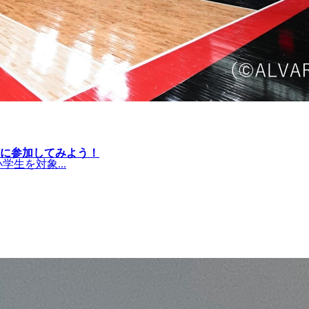
に参加してみよう！
生を対象...