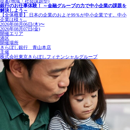
提案(地域・社会課題型)
銀行のお仕事体験！ ～金融グループの力で中小企業の課題を
解決しよう～
【全体概要】 日本の企業のおよそ99％が中小企業です。中小
企業は様々...
2026年08月06日(木)〜
2026年08月07日(金)
開催エリア
港区
開催場所
きらぼし銀行 青山本店
主催
株式会社東京きらぼしフィナンシャルグループ