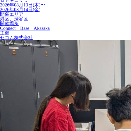
るセキュリ...
2026年08月13日(木)〜
2026年08月14日(金)
開催エリア
港区、渋谷区
開催場所
Connect Base Akasaka
主催
セコム株式会社