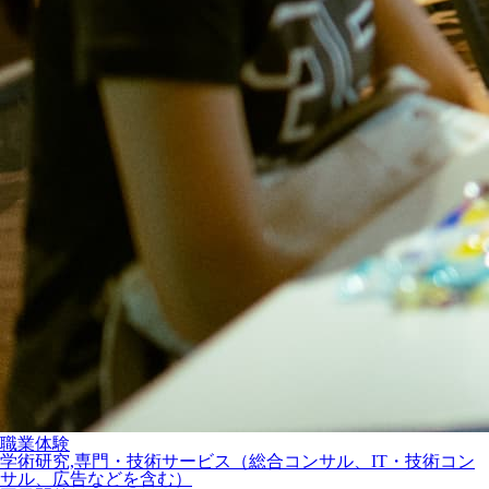
職業体験
学術研究,専門・技術サービス（総合コンサル、IT・技術コン
サル、広告などを含む）