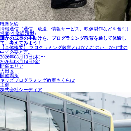
職業体験
情報通信（通信、放送、情報サービス、映像製作などを含む）
提案(企業課題型)
誰かの成長の手助けを、プログラミング教育を通して体験し
て、考えてみよう！
【全体概要】 プログラミング教育とはなんなのか、なぜ世の
中で必要と言...
2026年08月13日(木)〜
2026年08月14日(金)
開催エリア
大田区
開催場所
キッズプログラミング教室さくらぼ
主催
株式会社シーディア