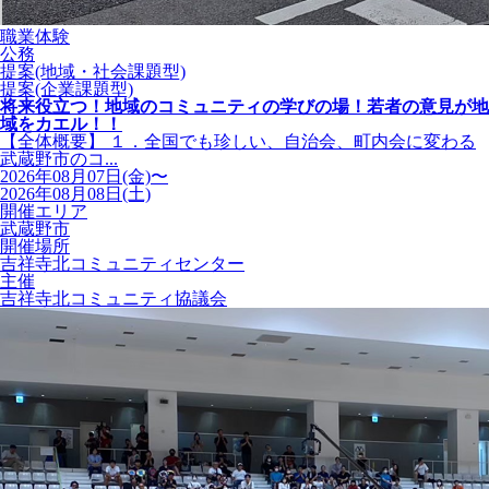
職業体験
公務
提案(地域・社会課題型)
提案(企業課題型)
将来役立つ！地域のコミュニティの学びの場！若者の意見が地
域をカエル！！
【全体概要】 １．全国でも珍しい、自治会、町内会に変わる
武蔵野市のコ...
2026年08月07日(金)〜
2026年08月08日(土)
開催エリア
武蔵野市
開催場所
吉祥寺北コミュニティセンター
主催
吉祥寺北コミュニティ協議会