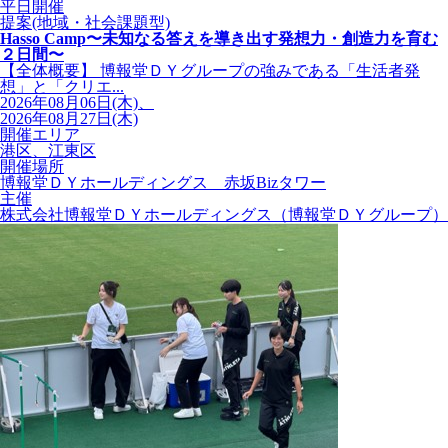
平日開催
提案(地域・社会課題型)
Hasso Camp〜未知なる答えを導き出す発想力・創造力を育む
２日間〜
【全体概要】 博報堂ＤＹグループの強みである「生活者発
想」と「クリエ...
2026年08月06日(木)、
2026年08月27日(木)
開催エリア
港区、江東区
開催場所
博報堂ＤＹホールディングス 赤坂Bizタワー
主催
株式会社博報堂ＤＹホールディングス（博報堂ＤＹグループ）