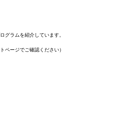
ログラムを紹介しています。
トページでご確認ください）