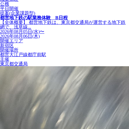
公務
平日開催
提案(企業課題型)
都営地下鉄の駅業務体験 B日程
【全体概要】 都営地下鉄は、東京都交通局が運営する地下鉄
網で、浅草線...
2026年08月05日(水)〜
2026年08月06日(木)
開催エリア
新宿区
開催場所
都営大江戸線都庁前駅
主催
東京都交通局