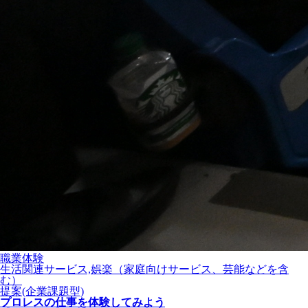
職業体験
生活関連サービス,娯楽（家庭向けサービス、芸能などを含
む）
提案(企業課題型)
プロレスの仕事を体験してみよう