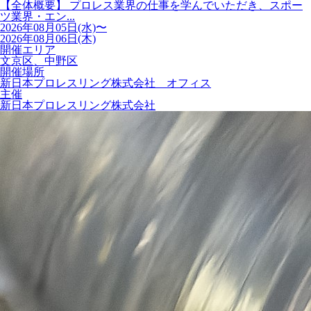
【全体概要】 プロレス業界の仕事を学んでいただき、スポー
ツ業界・エン...
2026年08月05日(水)〜
2026年08月06日(木)
開催エリア
文京区、中野区
開催場所
新日本プロレスリング株式会社 オフィス
主催
新日本プロレスリング株式会社