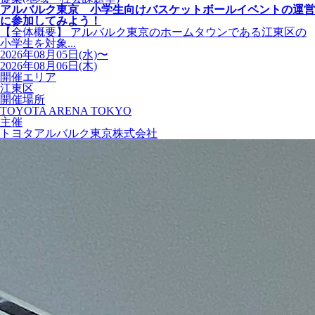
アルバルク東京 小学生向けバスケットボールイベントの運営
に参加してみよう！
【全体概要】 アルバルク東京のホームタウンである江東区の
小学生を対象...
2026年08月05日(水)〜
2026年08月06日(木)
開催エリア
江東区
開催場所
TOYOTA ARENA TOKYO
主催
トヨタアルバルク東京株式会社