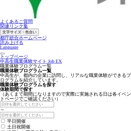
よくあるご質問
関連リンク集
文字サイズ・色合い
都庁総合ホームページ
読み上げる
Language
トップページ
中高生職業体験サイト Job EX
職業体験プログラム一覧
職業体験プログラム一覧
中高生が、都内の企業に訪問し、リアルな職業体験ができるプ
ログラムを紹介しています。
職業体験プログラムを探す
体験期間で探す
（あくまで期間になりますので実際に実施される日は各イベン
トページでご確認ください）
～
平日開催
土日祝開催