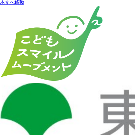
本文へ移動