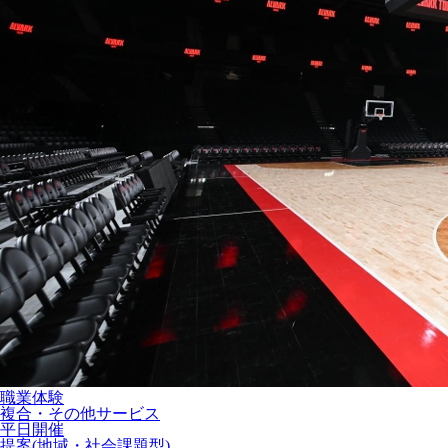
職業体験
複合・その他サービス
平日開催
提案(地域・社会課題型)