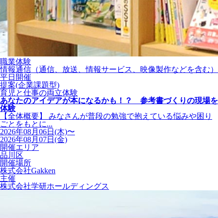
職業体験
情報通信（通信、放送、情報サービス、映像製作などを含む）
平日開催
提案(企業課題型)
育児と仕事の両立体験
あなたのアイデアが本になるかも！？ 参考書づくりの現場を
体験
【全体概要】 みなさんが普段の勉強で抱えている悩みや困り
ごとをもとに...
2026年08月06日(木)〜
2026年08月07日(金)
開催エリア
品川区
開催場所
株式会社Gakken
主催
株式会社学研ホールディングス