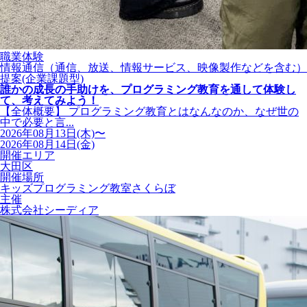
職業体験
情報通信（通信、放送、情報サービス、映像製作などを含む）
提案(企業課題型)
誰かの成長の手助けを、プログラミング教育を通して体験し
て、考えてみよう！
【全体概要】 プログラミング教育とはなんなのか、なぜ世の
中で必要と言...
2026年08月13日(木)〜
2026年08月14日(金)
開催エリア
大田区
開催場所
キッズプログラミング教室さくらぼ
主催
株式会社シーディア