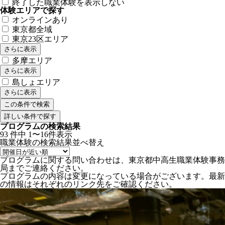
終了した職業体験を表示しない
体験エリアで探す
オンラインあり
東京都全域
東京23区エリア
さらに表示
多摩エリア
さらに表示
島しょエリア
さらに表示
詳しい条件で探す
プログラムの検索結果
93
件中
1〜16件表示
職業体験の検索結果
並べ替え
プログラムに関する問い合わせは、東京都中高生職業体験事務
局までご連絡ください。
プログラムの内容は変更になっている場合がございます。最新
の情報はそれぞれのリンク先をご確認ください。