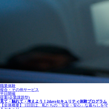
職業体験
複合・その他サービス
平日開催
提案(企業課題型)
見て・触れて・考えよう！2daysセキュリティ体験プログラム
【全体概要】 1日目は、私たちの「安全・安心」な暮らしを守