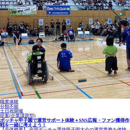
職業体験
分類不能
土日祝開催
提案(企業課題型)
ボッチャ甲子園で運営サポート体験＋SNS広報・ファン獲得作
戦を一緒に考えよう！
【全体概要】 全国ボッチャ選抜甲子園大会の運営業務を体験