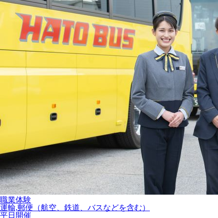
職業体験
運輸,郵便（航空、鉄道、バスなどを含む）
平日開催