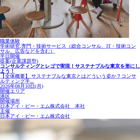
職業体験
学術研究,専門・技術サービス（総合コンサル、IT・技術コン
サル、広告などを含む）
平日開催
提案(企業課題型)
コンサルティングとレゴで実現！サステナブルな東京を形にし
よう！
【全体概要】 サステナブルな東京とはどういう姿か？コンサ
ルティング手...
2026年08月10日(月)
開催エリア
港区
開催場所
日本アイ・ビー・エム株式会社 本社
主催
日本アイ・ビー・エム株式会社