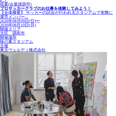
む）
提案(企業課題型)
プロサッカークラブのお仕事を体験してみよう！
【全体概要】 サッカーの試合が行われるスタジアムで実際に
運営メンバー...
2026年08月09日(日)〜
2026年08月10日(月)
開催エリア
北区、調布市
開催場所
味の素スタジアム
主催
東京ヴェルディ株式会社