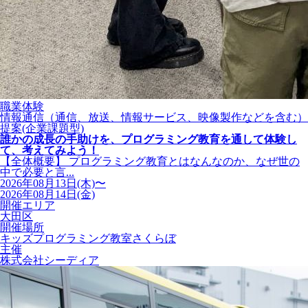
職業体験
情報通信（通信、放送、情報サービス、映像製作などを含む）
提案(企業課題型)
誰かの成長の手助けを、プログラミング教育を通して体験し
て、考えてみよう！
【全体概要】 プログラミング教育とはなんなのか、なぜ世の
中で必要と言...
2026年08月13日(木)〜
2026年08月14日(金)
開催エリア
大田区
開催場所
キッズプログラミング教室さくらぼ
主催
株式会社シーディア