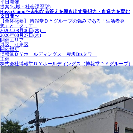
平日開催
提案(地域・社会課題型)
Hasso Camp〜未知なる答えを導き出す発想力・創造力を育む
２日間〜
【全体概要】 博報堂ＤＹグループの強みである「生活者発
想」と「クリエ...
2026年08月06日(木)、
2026年08月27日(木)
開催エリア
港区、江東区
開催場所
博報堂ＤＹホールディングス 赤坂Bizタワー
主催
株式会社博報堂ＤＹホールディングス（博報堂ＤＹグループ）