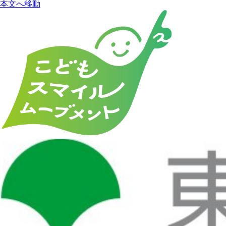
本文へ移動