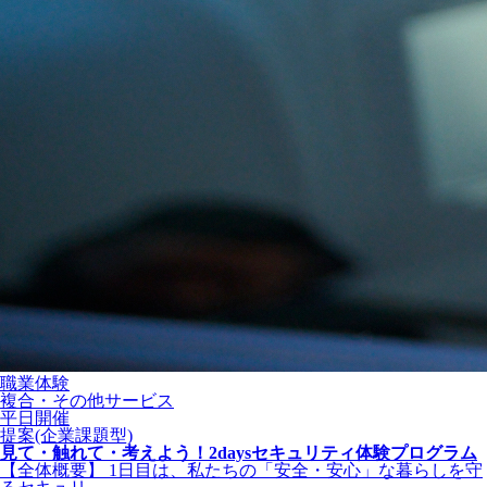
職業体験
複合・その他サービス
平日開催
提案(企業課題型)
見て・触れて・考えよう！2daysセキュリティ体験プログラム
【全体概要】 1日目は、私たちの「安全・安心」な暮らしを守