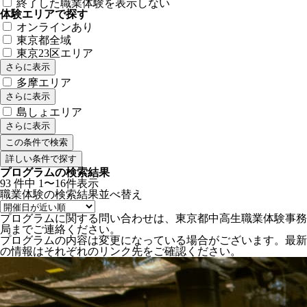
終了した職業体験を表示しない
体験エリアで探す
オンラインあり
東京都全域
東京23区エリア
さらに表示
多摩エリア
さらに表示
島しょエリア
さらに表示
詳しい条件で探す
プログラムの検索結果
93
件中
1〜16件表示
職業体験の検索結果
並べ替え
プログラムに関する問い合わせは、東京都中高生職業体験事務
局までご連絡ください。
プログラムの内容は変更になっている場合がございます。最新
の情報はそれぞれのリンク先をご確認ください。