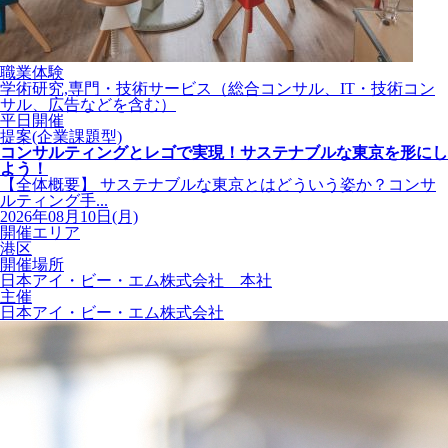
職業体験
学術研究,専門・技術サービス（総合コンサル、IT・技術コン
サル、広告などを含む）
平日開催
提案(企業課題型)
コンサルティングとレゴで実現！サステナブルな東京を形にし
よう！
【全体概要】 サステナブルな東京とはどういう姿か？コンサ
ルティング手...
2026年08月10日(月)
開催エリア
港区
開催場所
日本アイ・ビー・エム株式会社 本社
主催
日本アイ・ビー・エム株式会社