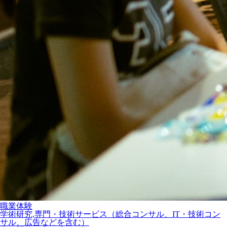
職業体験
学術研究,専門・技術サービス（総合コンサル、IT・技術コン
サル、広告などを含む）