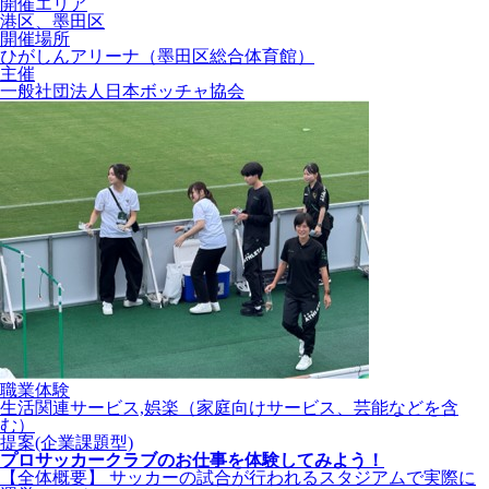
開催エリア
港区、墨田区
開催場所
ひがしんアリーナ（墨田区総合体育館）
主催
一般社団法人日本ボッチャ協会
職業体験
生活関連サービス,娯楽（家庭向けサービス、芸能などを含
む）
提案(企業課題型)
プロサッカークラブのお仕事を体験してみよう！
【全体概要】 サッカーの試合が行われるスタジアムで実際に