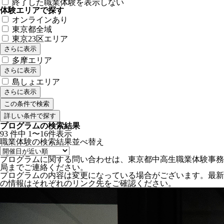
終了した職業体験を表示しない
体験エリアで探す
オンラインあり
東京都全域
東京23区エリア
さらに表示
多摩エリア
さらに表示
島しょエリア
さらに表示
詳しい条件で探す
プログラムの検索結果
93
件中
1〜16件表示
職業体験の検索結果
並べ替え
プログラムに関する問い合わせは、東京都中高生職業体験事務
局までご連絡ください。
プログラムの内容は変更になっている場合がございます。最新
の情報はそれぞれのリンク先をご確認ください。