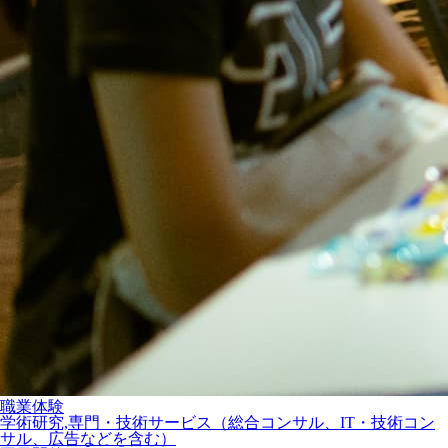
職業体験
学術研究,専門・技術サービス（総合コンサル、IT・技術コン
サル、広告などを含む）