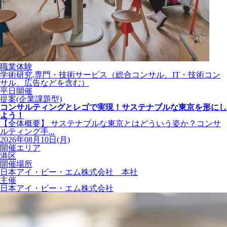
職業体験
学術研究,専門・技術サービス（総合コンサル、IT・技術コン
サル、広告などを含む）
平日開催
提案(企業課題型)
コンサルティングとレゴで実現！サステナブルな東京を形にし
よう！
【全体概要】 サステナブルな東京とはどういう姿か？コンサ
ルティング手...
2026年08月10日(月)
開催エリア
港区
開催場所
日本アイ・ビー・エム株式会社 本社
主催
日本アイ・ビー・エム株式会社