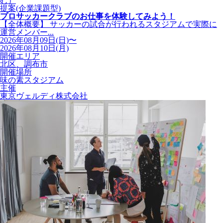
む）
提案(企業課題型)
プロサッカークラブのお仕事を体験してみよう！
【全体概要】 サッカーの試合が行われるスタジアムで実際に
運営メンバー...
2026年08月09日(日)〜
2026年08月10日(月)
開催エリア
北区、調布市
開催場所
味の素スタジアム
主催
東京ヴェルディ株式会社