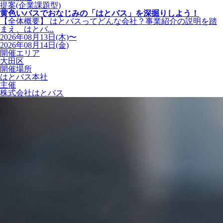
提案(企業課題型)
黄色いバスでおなじみの「はとバス」を深掘りしよう！
【全体概要】 はとバスってどんな会社？事業紹介の説明を踏
まえ、はとバ...
2026年08月13日(木)〜
2026年08月14日(金)
開催エリア
大田区
開催場所
はとバス本社
主催
株式会社はとバス