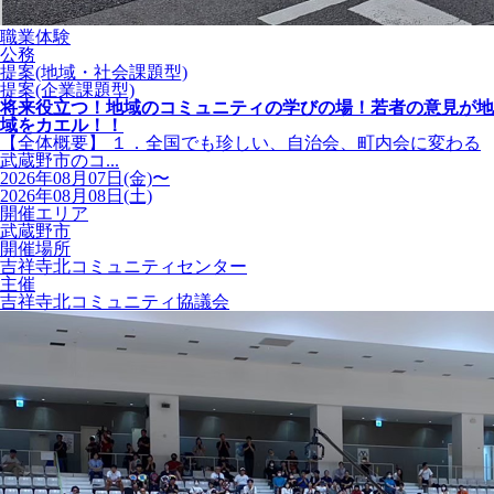
職業体験
公務
提案(地域・社会課題型)
提案(企業課題型)
将来役立つ！地域のコミュニティの学びの場！若者の意見が地
域をカエル！！
【全体概要】 １．全国でも珍しい、自治会、町内会に変わる
武蔵野市のコ...
2026年08月07日(金)〜
2026年08月08日(土)
開催エリア
武蔵野市
開催場所
吉祥寺北コミュニティセンター
主催
吉祥寺北コミュニティ協議会