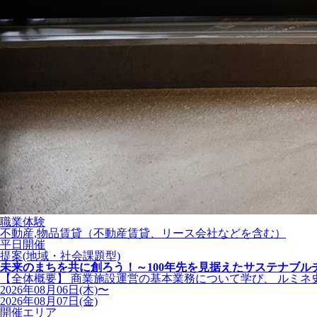
職業体験
不動産,物品賃貸（不動産賃貸、リース会社などを含む）
平日開催
提案(地域・社会課題型)
未来のまちを共に創ろう！～100年先を見据えたサステナブル
【全体概要】 商業施設運営の基本業務について学び、 ルミネ史上
2026年08月06日(木)〜
2026年08月07日(金)
開催エリア