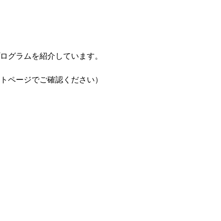
ログラムを紹介しています。
トページでご確認ください）