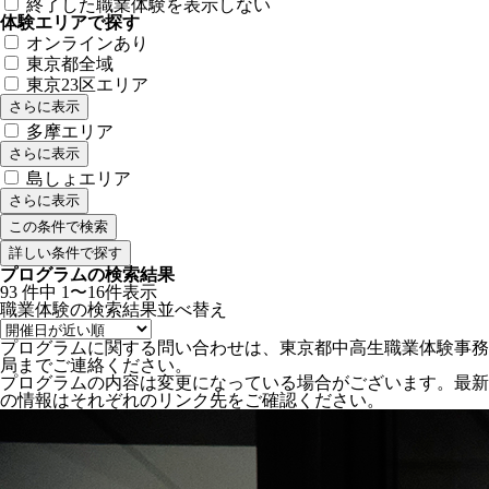
終了した職業体験を表示しない
体験エリアで探す
オンラインあり
東京都全域
東京23区エリア
さらに表示
多摩エリア
さらに表示
島しょエリア
さらに表示
詳しい条件で探す
プログラムの検索結果
93
件中
1〜16件表示
職業体験の検索結果
並べ替え
プログラムに関する問い合わせは、東京都中高生職業体験事務
局までご連絡ください。
プログラムの内容は変更になっている場合がございます。最新
の情報はそれぞれのリンク先をご確認ください。