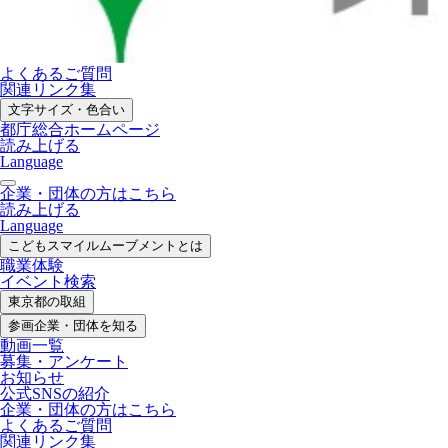
よくあるご質問
関連リンク集
文字サイズ・色合い
都庁総合ホームページ
読み上げる
Language
企業・団体の方はこちら
読み上げる
Language
こどもスマイル
ムーブメントとは
職業体験
イベント検索
東京都の取組
参画企業・
団体を知る
動画一覧
募集・
アンケート
お知らせ
公式SNS
の紹介
企業・団体の方
はこちら
よくあるご質問
関連リンク集