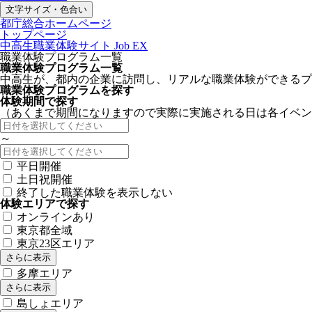
文字サイズ・色合い
都庁総合ホームページ
トップページ
中高生職業体験サイト Job EX
職業体験プログラム一覧
職業体験プログラム一覧
中高生が、都内の企業に訪問し、リアルな職業体験ができるプ
職業体験プログラムを探す
体験期間で探す
（あくまで期間になりますので実際に実施される日は各イベン
～
平日開催
土日祝開催
終了した職業体験を表示しない
体験エリアで探す
オンラインあり
東京都全域
東京23区エリア
さらに表示
多摩エリア
さらに表示
島しょエリア