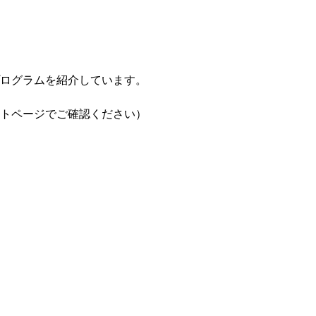
ログラムを紹介しています。
トページでご確認ください）