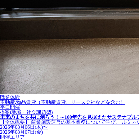
職業体験
不動産,物品賃貸（不動産賃貸、リース会社などを含む）
平日開催
提案(地域・社会課題型)
未来のまちを共に創ろう！～100年先を見据えたサステナブル
【全体概要】 商業施設運営の基本業務について学び、 ルミネ史上
2026年08月06日(木)〜
2026年08月07日(金)
開催エリア