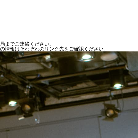
局までご連絡ください。
の情報はそれぞれのリンク先をご確認ください。