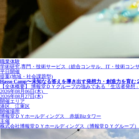
職業体験
学術研究,専門・技術サービス（総合コンサル、IT・技術コン
平日開催
提案(地域・社会課題型)
Hasso Camp〜未知なる答えを導き出す発想力・創造力を育む
【全体概要】 博報堂ＤＹグループの強みである「生活者発想」と
2026年08月06日(木)、
2026年08月27日(木)
開催エリア
港区、江東区
開催場所
博報堂ＤＹホールディングス 赤坂Bizタワー
主催
株式会社博報堂ＤＹホールディングス（博報堂ＤＹグループ）