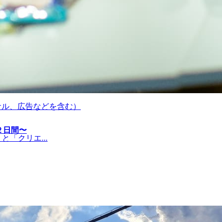
サル、広告などを含む）
２日間〜
「クリエ...