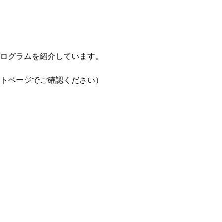
ログラムを紹介しています。
トページでご確認ください）