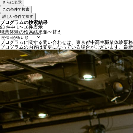
さらに表示
詳しい条件で探す
プログラムの検索結果
93
件中
1〜16件表示
職業体験の検索結果
並べ替え
プログラムに関する問い合わせは、東京都中高生職業体験事務
プログラムの内容は変更になっている場合がございます。最新