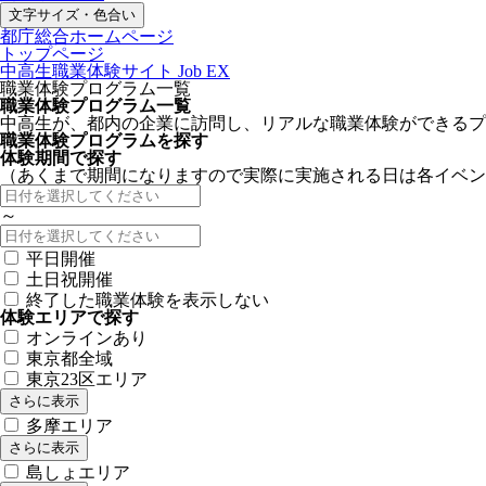
文字サイズ・色合い
都庁総合ホームページ
トップページ
中高生職業体験サイト Job EX
職業体験プログラム一覧
職業体験プログラム一覧
中高生が、都内の企業に訪問し、リアルな職業体験ができるプ
職業体験プログラムを探す
体験期間で探す
（あくまで期間になりますので実際に実施される日は各イベン
～
平日開催
土日祝開催
終了した職業体験を表示しない
体験エリアで探す
オンラインあり
東京都全域
東京23区エリア
さらに表示
多摩エリア
さらに表示
島しょエリア