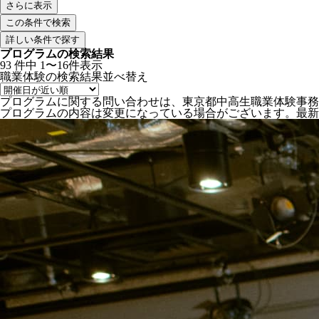
さらに表示
詳しい条件で探す
プログラムの検索結果
93
件中
1〜16件表示
職業体験の検索結果
並べ替え
プログラムに関する問い合わせは、東京都中高生職業体験事務
プログラムの内容は変更になっている場合がございます。最新