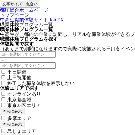
文字サイズ・色合い
都庁総合ホームページ
トップページ
中高生職業体験サイト Job EX
職業体験プログラム一覧
職業体験プログラム一覧
中高生が、都内の企業に訪問し、リアルな職業体験ができるプ
職業体験プログラムを探す
体験期間で探す
（あくまで期間になりますので実際に実施される日は各イベン
～
平日開催
土日祝開催
終了した職業体験を表示しない
体験エリアで探す
オンラインあり
東京都全域
東京23区エリア
さらに表示
多摩エリア
さらに表示
島しょエリア