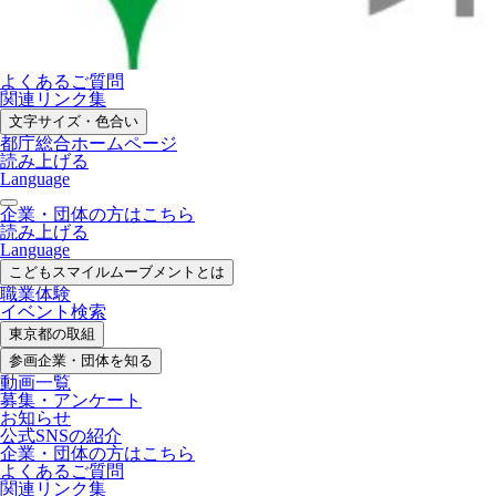
よくあるご質問
関連リンク集
文字サイズ・色合い
都庁総合ホームページ
読み上げる
Language
企業・団体の方はこちら
読み上げる
Language
こどもスマイル
ムーブメントとは
職業体験
イベント検索
東京都の取組
参画企業・
団体を知る
動画一覧
募集・
アンケート
お知らせ
公式SNS
の紹介
企業・団体の方
はこちら
よくあるご質問
関連リンク集