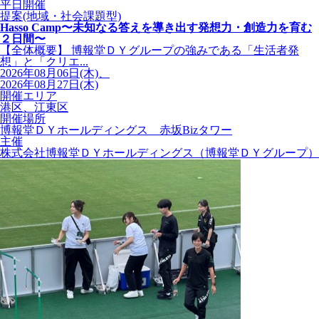
平日開催
提案(地域・社会課題型)
Hasso Camp〜未知なる答えを導き出す発想力・創造力を育む
２日間〜
【全体概要】 博報堂ＤＹグループの強みである「生活者発
想」と「クリエ...
2026年08月06日(木)、
2026年08月27日(木)
開催エリア
港区、江東区
開催場所
博報堂ＤＹホールディングス 赤坂Bizタワー
主催
株式会社博報堂ＤＹホールディングス（博報堂ＤＹグループ）