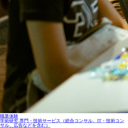
職業体験
学術研究,専門・技術サービス（総合コンサル、IT・技術コン
サル、広告などを含む）