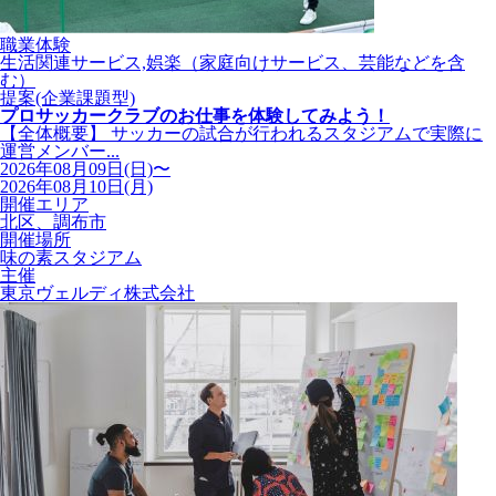
職業体験
生活関連サービス,娯楽（家庭向けサービス、芸能などを含
む）
提案(企業課題型)
プロサッカークラブのお仕事を体験してみよう！
【全体概要】 サッカーの試合が行われるスタジアムで実際に
運営メンバー...
2026年08月09日(日)〜
2026年08月10日(月)
開催エリア
北区、調布市
開催場所
味の素スタジアム
主催
東京ヴェルディ株式会社