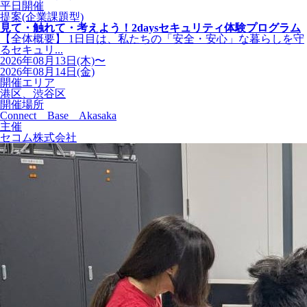
平日開催
提案(企業課題型)
見て・触れて・考えよう！2daysセキュリティ体験プログラム
【全体概要】 1日目は、私たちの「安全・安心」な暮らしを守
るセキュリ...
2026年08月13日(木)〜
2026年08月14日(金)
開催エリア
港区、渋谷区
開催場所
Connect Base Akasaka
主催
セコム株式会社