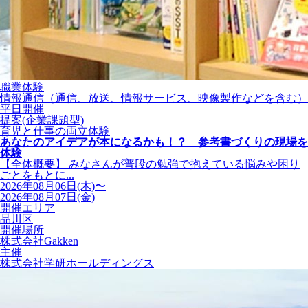
職業体験
情報通信（通信、放送、情報サービス、映像製作などを含む）
平日開催
提案(企業課題型)
育児と仕事の両立体験
あなたのアイデアが本になるかも！？ 参考書づくりの現場を
体験
【全体概要】 みなさんが普段の勉強で抱えている悩みや困り
ごとをもとに...
2026年08月06日(木)〜
2026年08月07日(金)
開催エリア
品川区
開催場所
株式会社Gakken
主催
株式会社学研ホールディングス