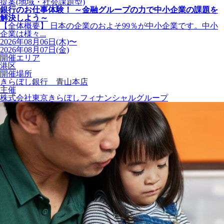
提案(地域・社会課題型)
銀行のお仕事体験！ ～金融グループの力で中小企業の課題を
解決しよう～
【全体概要】 日本の企業のおよそ99％が中小企業です。中小
企業は様々...
2026年08月06日(木)〜
2026年08月07日(金)
開催エリア
港区
開催場所
きらぼし銀行 青山本店
主催
株式会社東京きらぼしフィナンシャルグループ