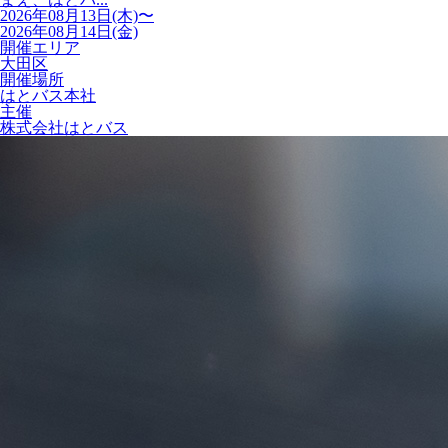
2026年08月13日(木)〜
2026年08月14日(金)
開催エリア
大田区
開催場所
はとバス本社
主催
株式会社はとバス