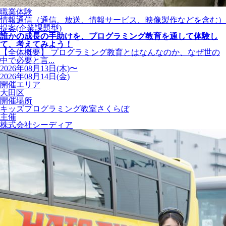
職業体験
情報通信（通信、放送、情報サービス、映像製作などを含む）
提案(企業課題型)
誰かの成長の手助けを、プログラミング教育を通して体験し
て、考えてみよう！
【全体概要】 プログラミング教育とはなんなのか、なぜ世の
中で必要と言...
2026年08月13日(木)〜
2026年08月14日(金)
開催エリア
大田区
開催場所
キッズプログラミング教室さくらぼ
主催
株式会社シーディア