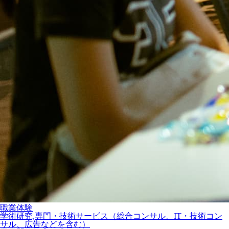
職業体験
学術研究,専門・技術サービス（総合コンサル、IT・技術コン
サル、広告などを含む）