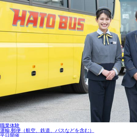
職業体験
運輸,郵便（航空、鉄道、バスなどを含む）
平日開催