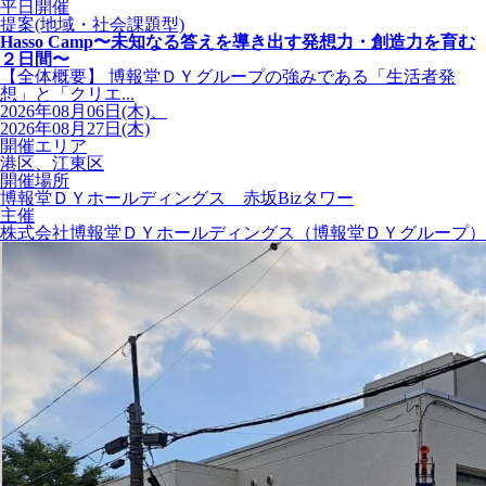
平日開催
提案(地域・社会課題型)
Hasso Camp〜未知なる答えを導き出す発想力・創造力を育む
２日間〜
【全体概要】 博報堂ＤＹグループの強みである「生活者発
想」と「クリエ...
2026年08月06日(木)、
2026年08月27日(木)
開催エリア
港区、江東区
開催場所
博報堂ＤＹホールディングス 赤坂Bizタワー
主催
株式会社博報堂ＤＹホールディングス（博報堂ＤＹグループ）