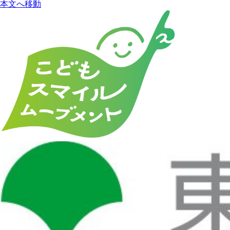
本文へ移動