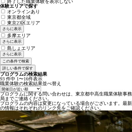
終了した職業体験を表示しない
体験エリアで探す
オンラインあり
東京都全域
東京23区エリア
さらに表示
多摩エリア
さらに表示
島しょエリア
さらに表示
詳しい条件で探す
プログラムの検索結果
93
件中
1〜16件表示
職業体験の検索結果
並べ替え
プログラムに関する問い合わせは、東京都中高生職業体験事務
局までご連絡ください。
プログラムの内容は変更になっている場合がございます。最新
の情報はそれぞれのリンク先をご確認ください。