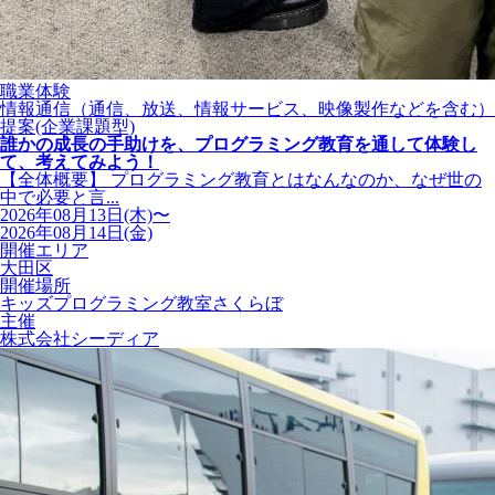
職業体験
情報通信（通信、放送、情報サービス、映像製作などを含む）
提案(企業課題型)
誰かの成長の手助けを、プログラミング教育を通して体験し
て、考えてみよう！
【全体概要】 プログラミング教育とはなんなのか、なぜ世の
中で必要と言...
2026年08月13日(木)〜
2026年08月14日(金)
開催エリア
大田区
開催場所
キッズプログラミング教室さくらぼ
主催
株式会社シーディア