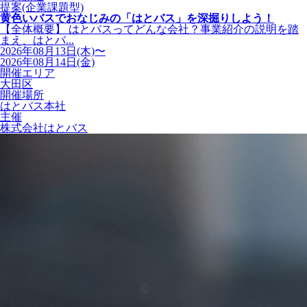
提案(企業課題型)
黄色いバスでおなじみの「はとバス」を深掘りしよう！
【全体概要】 はとバスってどんな会社？事業紹介の説明を踏
まえ、はとバ...
2026年08月13日(木)〜
2026年08月14日(金)
開催エリア
大田区
開催場所
はとバス本社
主催
株式会社はとバス