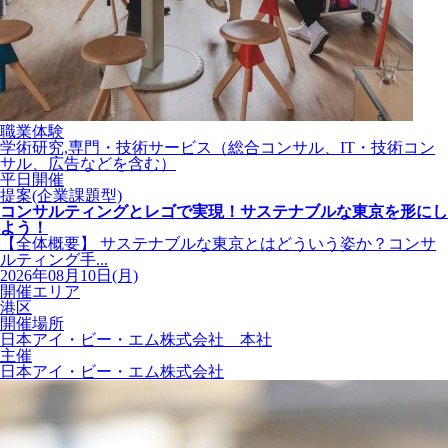
職業体験
学術研究,専門・技術サービス（総合コンサル、IT・技術コン
サル、広告などを含む）
平日開催
提案(企業課題型)
コンサルティングとレゴで実現！サステナブルな東京を形にし
よう！
【全体概要】 サステナブルな東京とはどういう姿か？コンサ
ルティング手...
2026年08月10日(月)
開催エリア
港区
開催場所
日本アイ・ビー・エム株式会社 本社
主催
日本アイ・ビー・エム株式会社