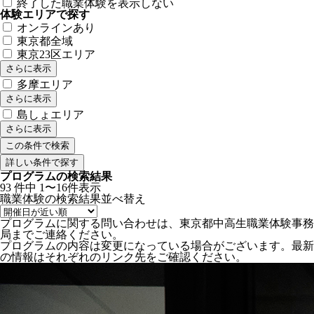
終了した職業体験を表示しない
体験エリアで探す
オンラインあり
東京都全域
東京23区エリア
さらに表示
多摩エリア
さらに表示
島しょエリア
さらに表示
詳しい条件で探す
プログラムの検索結果
93
件中
1〜16件表示
職業体験の検索結果
並べ替え
プログラムに関する問い合わせは、東京都中高生職業体験事務
局までご連絡ください。
プログラムの内容は変更になっている場合がございます。最新
の情報はそれぞれのリンク先をご確認ください。