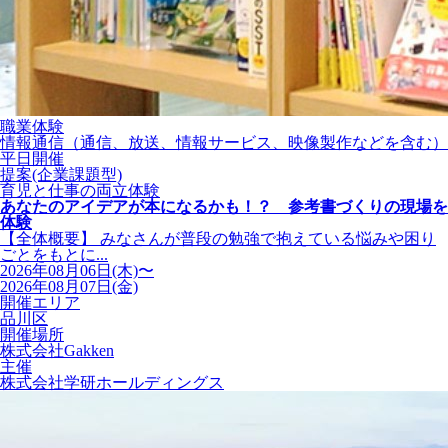
職業体験
情報通信（通信、放送、情報サービス、映像製作などを含む）
平日開催
提案(企業課題型)
育児と仕事の両立体験
あなたのアイデアが本になるかも！？ 参考書づくりの現場を
体験
【全体概要】 みなさんが普段の勉強で抱えている悩みや困り
ごとをもとに...
2026年08月06日(木)〜
2026年08月07日(金)
開催エリア
品川区
開催場所
株式会社Gakken
主催
株式会社学研ホールディングス