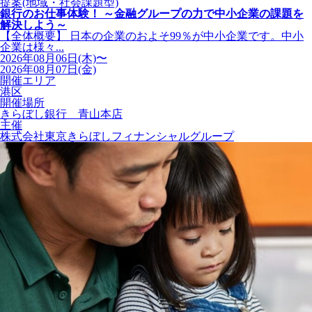
提案(地域・社会課題型)
銀行のお仕事体験！ ～金融グループの力で中小企業の課題を
解決しよう～
【全体概要】 日本の企業のおよそ99％が中小企業です。中小
企業は様々...
2026年08月06日(木)〜
2026年08月07日(金)
開催エリア
港区
開催場所
きらぼし銀行 青山本店
主催
株式会社東京きらぼしフィナンシャルグループ