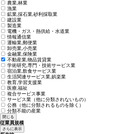
農業,林業
漁業
鉱業,採石業,砂利採取業
建設業
製造業
電機・ガス・熱供給・水道業
情報通信業
運輸業,郵便業
卸売業,小売業
金融業,保険業
不動産業,物品賃貸業
学術研究,専門・技術サービス業
宿泊業,飲食サービス業
生活関連サービス業,娯楽業
教育,学習支援業
医療,福祉
複合サービス事業
サービス業（他に分類されないもの）
公務（他に分類されるものを除く）
分類不能の産業
閉じる
従業員規模
さらに表示