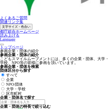
よくあるご質問
関連リンク集
文字サイズ・色合い
都庁総合ホームページ
読み上げる
Language
トップページ
参画企業・団体の紹介
参画企業・団体の紹介
こどもスマイルムーブメントには、多くの企業・団体、大学・
学校、NPO等の皆様に参画を頂いています。
参画企業・団体を検索
団体区分から探す
すべて
企業
NPO/団体
大学・学校
区市町村
企業・団体名で探す
企業・団体の特長で絞り込む